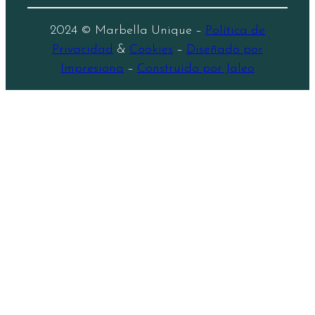
2024 © Marbella Unique –
Política de
Privacidad
&
Cookies
–
Diseñado por
Impresiona
–
Construido por Jaleo