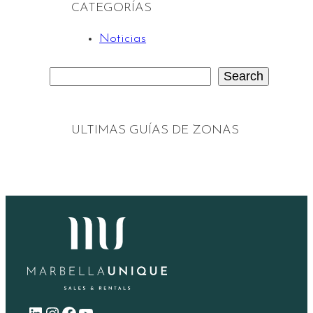
CATEGORÍAS
Noticias
Search
S
e
a
ULTIMAS GUÍAS DE ZONAS
r
c
h
LinkedIn
Instagram
Facebook
YouTube