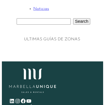
Noticias
Search
S
e
a
ULTIMAS GUÍAS DE ZONAS
r
c
h
LinkedIn
Instagram
Facebook
YouTube