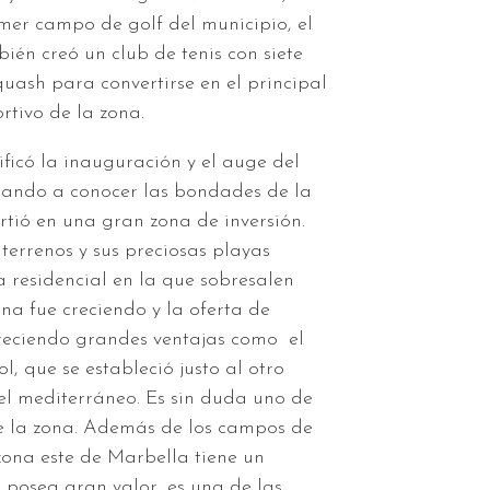
imer campo de golf del municipio, el
ién creó un club de tenis con siete
quash para convertirse en el principal
rtivo de la zona.
ificó la inauguración y el auge del
dando a conocer las bondades de la
rtió en una gran zona de inversión.
terrenos y sus preciosas playas
 residencial en la que sobresalen
ona fue creciendo y la oferta de
freciendo grandes ventajas como el
l, que se estableció justo al otro
el mediterráneo. Es sin duda uno de
de la zona. Además de los campos de
 zona este de Marbella tiene un
 posea gran valor, es una de las