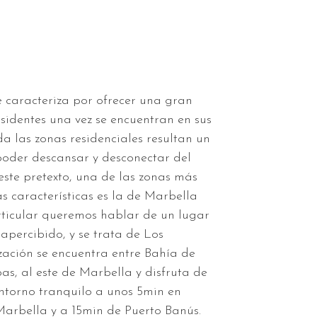
 caracteriza por ofrecer una gran
esidentes una vez se encuentran en sus
a las zonas residenciales resultan un
poder descansar y desconectar del
este pretexto, una de las zonas más
 características es la de Marbella
rticular queremos hablar de un lugar
apercibido, y se trata de Los
ación se encuentra entre Bahía de
s, al este de Marbella y disfruta de
ntorno tranquilo a unos 5min en
Marbella y a 15min de Puerto Banús.