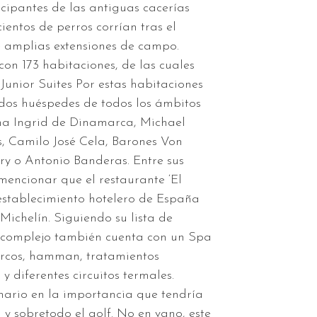
icipantes de las antiguas cacerías
ientos de perros corrían tras el
e amplias extensiones de campo.
on 173 habitaciones, de las cuales
Junior Suites Por estas habitaciones
os huéspedes de todos los ámbitos
ina Ingrid de Dinamarca, Michael
as, Camilo José Cela, Barones Von
y o Antonio Banderas. Entre sus
 mencionar que el restaurante ‘El
 establecimiento hotelero de España
 Michelín. Siguiendo su lista de
 el complejo también cuenta con un Spa
urcos, hamman, tratamientos
 y diferentes circuitos termales.
nario en la importancia que tendría
 y sobretodo el golf. No en vano, este