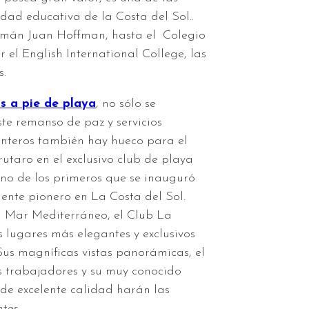
dad educativa de la Costa del Sol..
emán Juan Hoffman, hasta el Colegio
el English International College, las
s.
as a pie de playa
, no sólo se
ste remanso de paz y servicios
onteros también hay hueco para el
utaro en el exclusivo club de playa
no de los primeros que se inauguró
ente pionero en La Costa del Sol.
l Mar Mediterráneo, el Club La
 lugares más elegantes y exclusivos
 Sus magníficas vistas panorámicas, el
us trabajadores y su muy conocido
 de excelente calidad harán las
ntes.