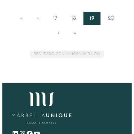
«
‹
17
18
19
20
›
»
REALIZADO CON INMOBALIA PLUGIN
LinkedIn
Instagram
Facebook
YouTube