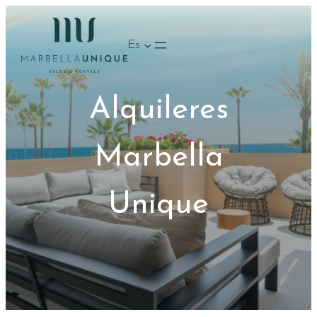
Saltar
al
Es
contenido
Alquileres
Marbella
Unique