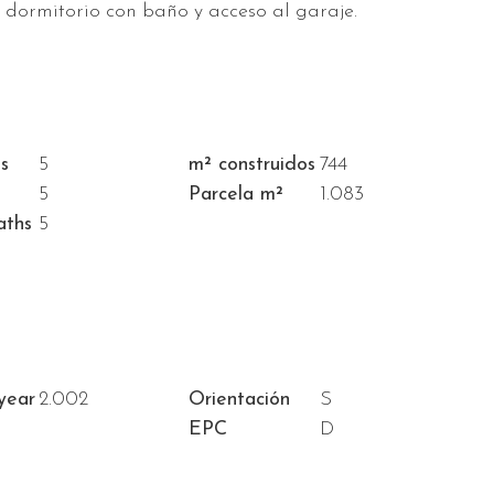
o dormitorio con baño y acceso al garaje.
s
5
m² construidos
744
5
Parcela m²
1.083
aths
5
year
2.002
Orientación
S
EPC
D