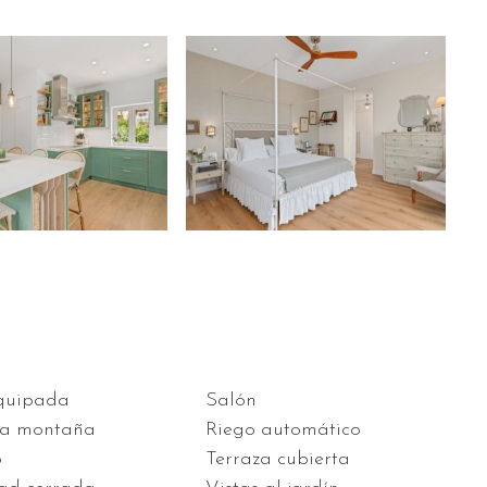
quipada
Salón
 la montaña
Riego automático
o
Terraza cubierta