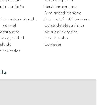
ad cerrada
Vistas al jardín
a la montaña
Servicios cercanos
Aire acondicionado
otalmente equipada
Parque infantil cercano
e mármol
Cerca de playa / mar
descubierta
Sala de invitados
de seguridad
Cristal doble
cluido
Comedor
a invitados
lla