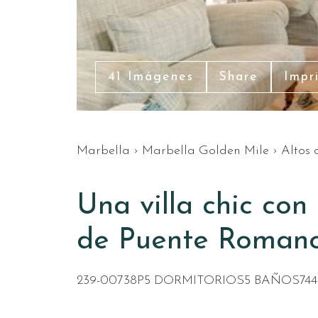
41 Imágenes
Share
Impr
Marbella
›
Marbella Golden Mile
›
Altos
Una villa chic con
de Puente Roman
239-00738P
5 DORMITORIOS
5 BAÑOS
74