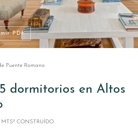
imir PDF
 de Puente Romano
 5 dormitorios en Altos
o
4 MTS² CONSTRUÍDO