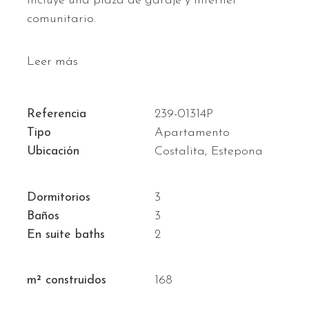
incluye una plaza de garaje y internet
comunitario.
Leer más
Referencia
239-01314P
Tipo
Apartamento
Ubicación
Costalita, Estepona
Dormitorios
3
Baños
3
En suite baths
2
m² construidos
168