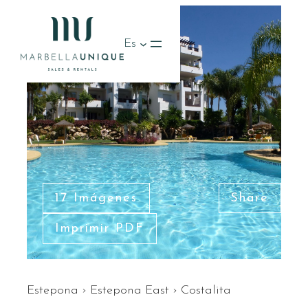
Es
17 Imágenes
Share
Imprimir PDF
Estepona
›
Estepona East
›
Costalita