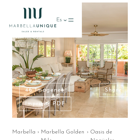
Es
46 Imágenes
Share
Imprimir PDF
Marbella
›
Marbella Golden
›
Oasis de