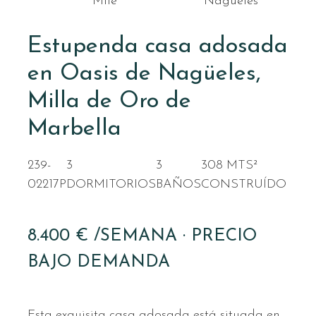
Mile
Nagüeles
Estupenda casa adosada
en Oasis de Nagüeles,
Milla de Oro de
Marbella
239-
3
3
308 MTS²
02217P
DORMITORIOS
BAÑOS
CONSTRUÍDO
8.400 € /SEMANA · PRECIO
BAJO DEMANDA
Esta exquisita casa adosada está situada en