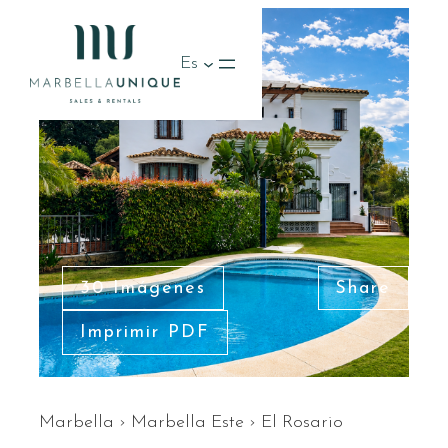
Es
30 Imágenes
Share
Imprimir PDF
Marbella
›
Marbella Este
›
El Rosario