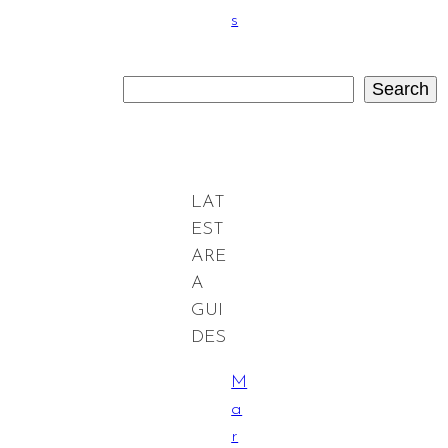
s
Search
S
e
a
r
c
LAT
h
EST
ARE
A
GUI
DES
M
a
r