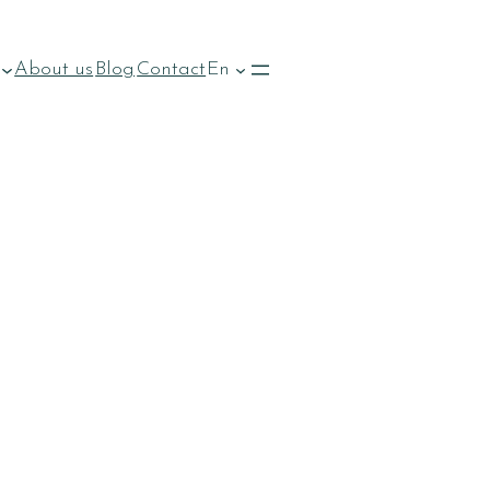
About us
Blog
Contact
En
ILLAS DE LUJO EN
ERANO: UBICACIÓN Y